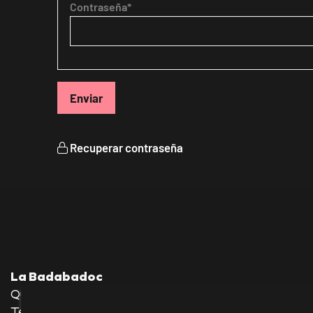
Contraseña*
Enviar
Recuperar contraseña
La Badabadoc
Quevedo, 36 baixos—08012 Barcelona
Tel.: 930 245 140—636 176 039