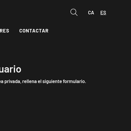
CA
ES
Buscar
RES
CONTACTAR
uario
a privada, rellena el siguiente formulario.