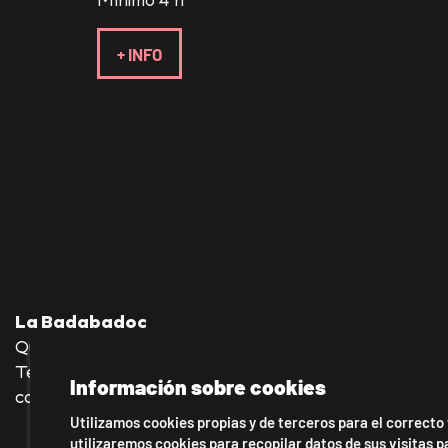
+ INFO
La Badabadoc
Quevedo, 36 baixos—08012 Barcelona
Tel.: 930 245 140—636 176 039
Información sobre cookies
contacto@labadabadoc-teatro.com
Utilizamos cookies propias y de terceros para el correcto
utilizaremos cookies para recopilar datos de sus visitas 