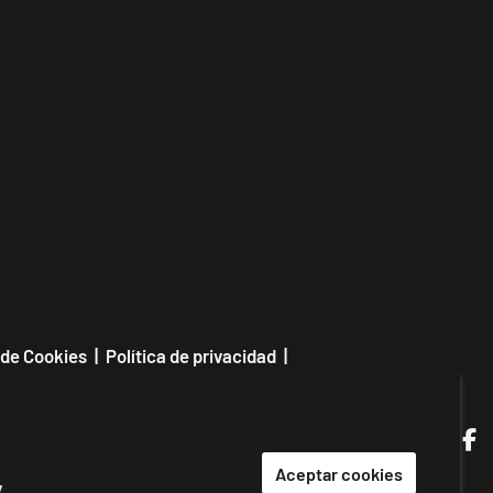
 de Cookies
|
Política de privacidad
|
|
Contactar
Link a in
Link a
Link
L
Aceptar cookies
y