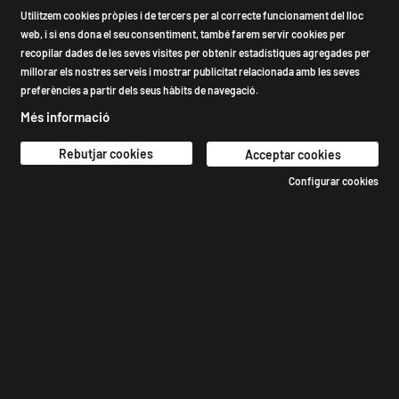
Utilitzem cookies pròpies i de tercers per al correcte funcionament del lloc
web, i si ens dona el seu consentiment, també farem servir cookies per
recopilar dades de les seves visites per obtenir estadístiques agregades per
millorar els nostres serveis i mostrar publicitat relacionada amb les seves
preferències a partir dels seus hàbits de navegació.
Més informació
Rebutjar cookies
Acceptar cookies
Configurar cookies
LA BADABADOC, TEATRE DE
PROXIMITAT A GRÀCIA
La Badabadoc
és un espai obert a l’exhibició, creació,
producció i investigació de les arts escèniques i
audiovisuals contemporàneas.