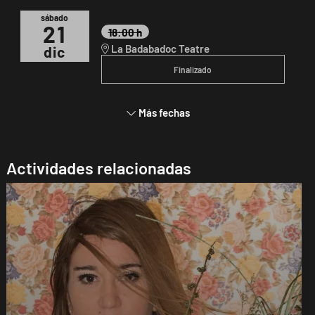
sábado
21
18:00 h
La Badabadoc Teatre
dic
Finalizado
Más fechas
Actividades relacionadas