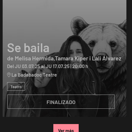
Se baila
de Melisa Hermida,Tamara Kiper i Lali Álvarez
Del JU 03.07.25
al JU 17.07.25
|
20:00 h
La Badabadoc Teatre
Teatro
FINALIZADO
Ver más