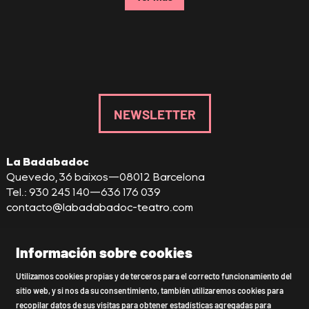
NEWSLETTER
La Badabadoc
Quevedo, 36 baixos—08012 Barcelona
Tel.: 930 245 140—636 176 039
contacto@labadabadoc-teatro.com
Información sobre cookies
Utilizamos cookies propias y de terceros para el correcto funcionamiento del
Sitemap
|
Aviso Legal
|
Uso de Cookies
|
sitio web, y si nos da su consentimiento, también utilizaremos cookies para
Política de privacidad
|
Declaración de accesibilidad
|
recopilar datos de sus visitas para obtener estadísticas agregadas para