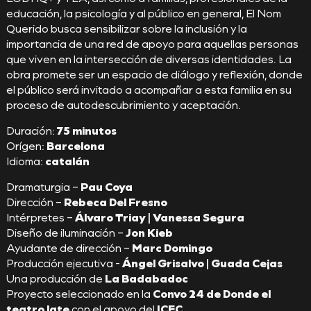
educación, la psicología y al público en general, El Nom
Querido busca sensibilizar sobre la inclusión y la
importancia de una red de apoyo para aquellas personas
que viven en la intersección de diversas identidades. La
obra promete ser un espacio de diálogo y reflexión, donde
el público será invitado a acompañar a esta familia en su
proceso de autodescubrimiento y aceptación.
Duración:
75 minutos
Orígen:
Barcelona
Idioma:
catalán
Dramaturgia –
Pau Coya
Dirección –
Rebeca Del Fresno
Intérpretes –
Álvaro Triay | Vanessa Segura
Diseño de iluminación –
Jon Kieb
Ayudante de dirección –
Marc Domingo
Producción ejecutiva -
Ángel Grisalvo | Guada Cejas
Una producción de
La Badabadoc
Proyecto seleccionado en la
Convo 24 de Donde el
teatro late
con el apoyo del
ICEC