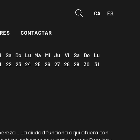
CA
ES
Buscar
RES
CONTACTAR
i
Sa
Do
Lu
Ma
Mi
Ju
Vi
Sa
Do
Lu
1
22
23
24
25
26
27
28
29
30
31
 pereza… La ciudad funciona aquí afuera con
os cómo debemos ser, vestir, pensar. Pero hoy,