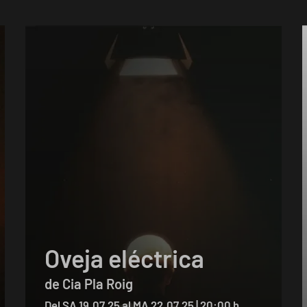
Oveja eléctrica
de Cia Pla Roig
Del SA 19.07.25
al MA 22.07.25
|
20:00 h