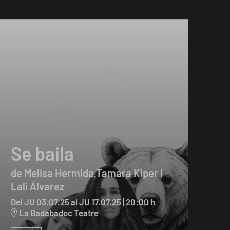
Se baila
de Melisa Hermida,Tamara Kiper i
Lali Álvarez
Del JU 03.07.25
al JU 17.07.25
|
20:00 h
La Badabadoc Teatre