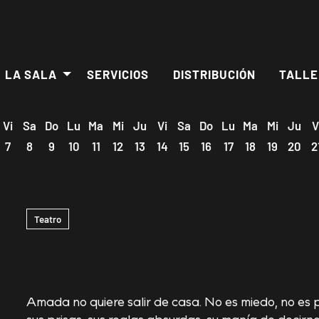
LA SALA
SERVICIOS
DISTRIBUCIÓN
TALLE
Vi
Sa
Do
Lu
Ma
Mi
Ju
Vi
Sa
Do
Lu
Ma
Mi
Ju
V
7
8
9
10
11
12
13
14
15
16
17
18
19
20
2
Teatro
Amada no quiere salir de casa. No es miedo, no es
sus prisas, sus reglas absurdas, su manía de decirn