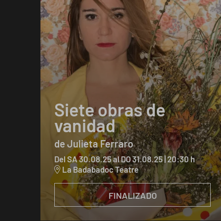
Siete obras de
vanidad
de Julieta Ferraro
Del SA 30.08.25
al DO 31.08.25
|
20:30 h
La Badabadoc Teatre
FINALIZADO