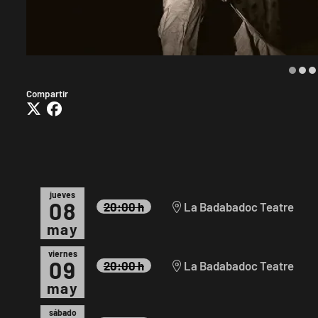
Diapositiva 1 de 3
Compartir
jueves
08
20:00 h
La Badabadoc Teatre
may
viernes
09
20:00 h
La Badabadoc Teatre
may
sábado