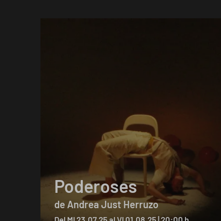
Poderoses
de Andrea Just Herruzo
Del MI 23.07.25
al VI 01.08.25
|
20:00 h