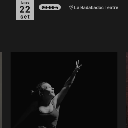
lunes
22
20:00 h
La Badabadoc Teatre
set