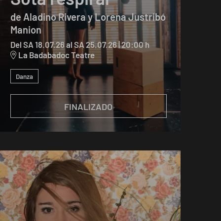
de Aladino Rivera y Lorena Justribó
Manion
Del SA 18.07.26
al SA 25.07.26
|
20:00 h
La Badabadoc Teatre
Danza
FINALIZADO