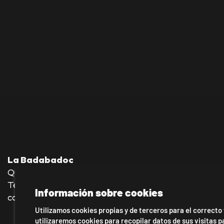
La Badabadoc
Quevedo, 36 baixos—08012 Barcelona
Tel.: 930 245 140—636 176 039
Información sobre cookies
contacto@labadabadoc-teatro.com
Utilizamos cookies propias y de terceros para el correcto
utilizaremos cookies para recopilar datos de sus visitas 