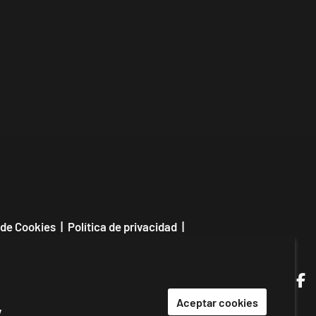
 de Cookies
|
Política de privacidad
|
|
Contactar
Link a in
Link a
Link
L
Aceptar cookies
y