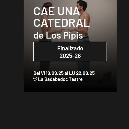
CAE UNA
CATEDRAL
de Los Pipis
Finalizado
2025-26
Del VI 19.09.25
al LU 22.09.25
La Badabadoc Teatre
Diapositiva 1 de 1