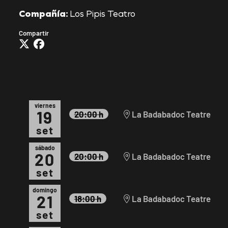
Compañía:
Los Pipis Teatro
Compartir
viernes
19
20:00 h
La Badabadoc Teatre
set
sábado
20
20:00 h
La Badabadoc Teatre
set
domingo
21
18:00 h
La Badabadoc Teatre
set