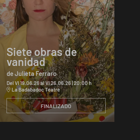
Siete obras de
vanidad
de Julieta Ferraro
Del VI 19.06.26
al VI 26.06.26
|
20:00 h
La Badabadoc Teatre
FINALIZADO