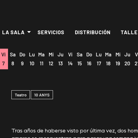
LA SALA
SERVICIOS
DISTRIBUCIÓN
TALLE
Vi
Sa
Do
Lu
Ma
Mi
Ju
Vi
Sa
Do
Lu
Ma
Mi
Ju
V
7
8
9
10
11
12
13
14
15
16
17
18
19
20
2
Teatro
10 ANYS
Tras años de haberse visto por última vez, dos ho
amaron se reencuentran para pasar una semana jun