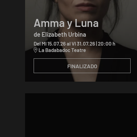
Amma y Luna
de Elizabeth Urbina
Del MI 15.07.26
al VI 31.07.26
|
20:00 h
La Badabadoc Teatre
FINALIZADO