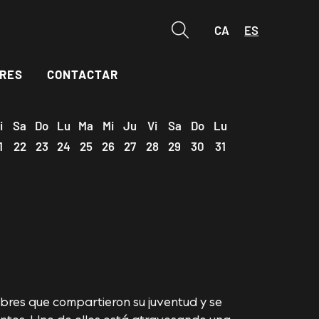
CA
ES
Buscar
RES
CONTACTAR
i
Sa
Do
Lu
Ma
Mi
Ju
Vi
Sa
Do
Lu
1
22
23
24
25
26
27
28
29
30
31
mbres que compartieron su juventud y se
tos. Uno de ellos está atravesando una