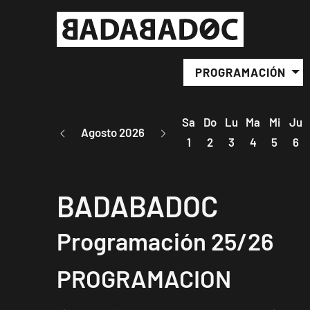
PROGRAMACIÓN
Sa
Do
Lu
Ma
Mi
Ju
Agosto 2026
1
2
3
4
5
6
BADABADOC
Programación 25/26
PROGRAMACION