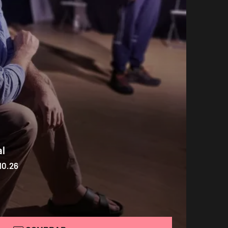
al
10.26