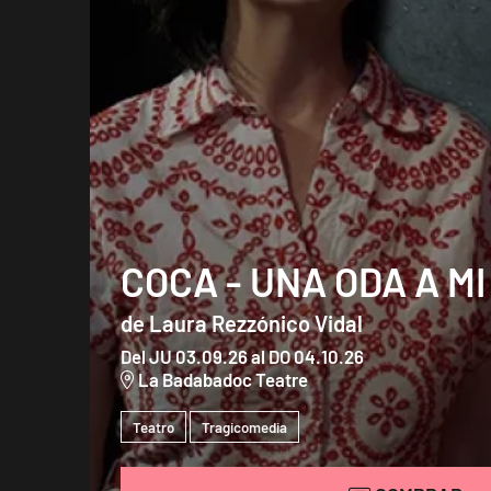
COCA - UNA ODA A M
de Laura Rezzónico Vidal
Del JU 03.09.26
al DO 04.10.26
La Badabadoc Teatre
Teatro
Tragicomedia