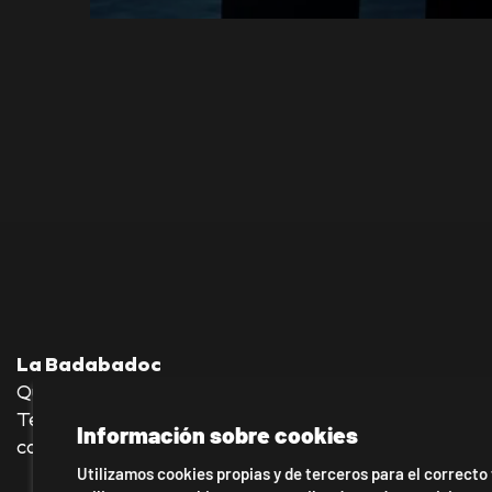
La Badabadoc
Quevedo, 36 baixos—08012 Barcelona
Tel.: 930 245 140—636 176 039
Información sobre cookies
contacto@labadabadoc-teatro.com
Utilizamos cookies propias y de terceros para el correcto