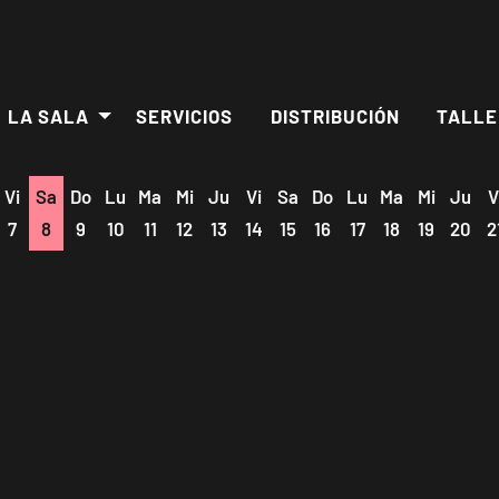
LA SALA
SERVICIOS
DISTRIBUCIÓN
TALLE
Vi
Sa
Do
Lu
Ma
Mi
Ju
Vi
Sa
Do
Lu
Ma
Mi
Ju
V
7
8
9
10
11
12
13
14
15
16
17
18
19
20
2