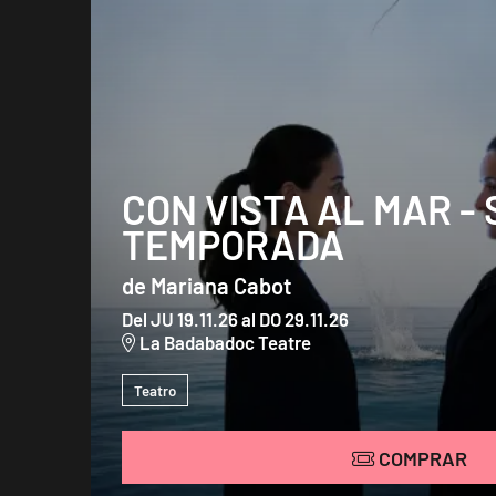
CON VISTA AL MAR -
TEMPORADA
de Mariana Cabot
Del JU 19.11.26
al DO 29.11.26
La Badabadoc Teatre
Teatro
COMPRAR