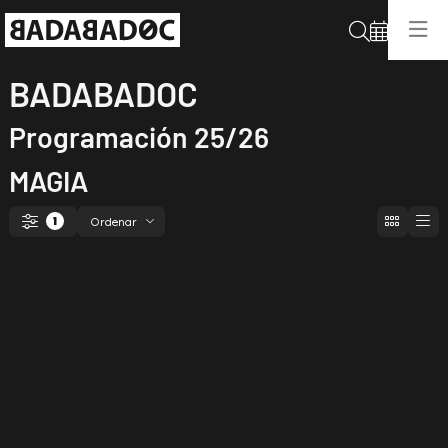
Buscar
BADABADOC
Programación 25/26
MAGIA
Ordenar
1
Filtrar
Ordenar por