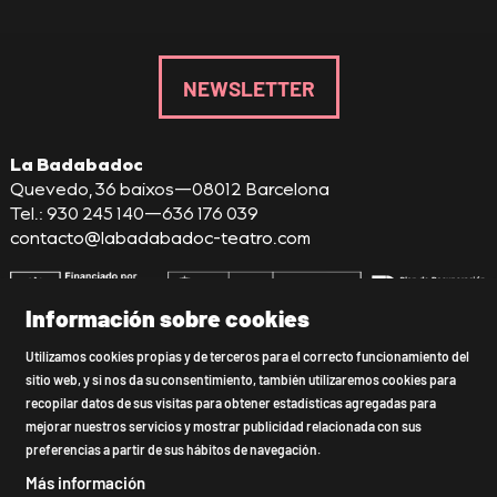
NEWSLETTER
La Badabadoc
Quevedo, 36 baixos—08012 Barcelona
Tel.: 930 245 140—636 176 039
contacto@labadabadoc-teatro.com
Información sobre cookies
Sitemap
|
Aviso Legal
|
Uso de Cookies
|
Utilizamos cookies propias y de terceros para el correcto funcionamiento del
sitio web, y si nos da su consentimiento, también utilizaremos cookies para
Política de privacidad
|
Declaración de accesibilidad
|
recopilar datos de sus visitas para obtener estadísticas agregadas para
Contactar
mejorar nuestros servicios y mostrar publicidad relacionada con sus
preferencias a partir de sus hábitos de navegación.
Link a instagram
Link a youtube
Link a twitter
Link a facebook
Más información