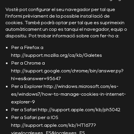
Vostè pot configurar el seu navegador per tal que
l’informi prèviament de la possible instal·lació de
cookies. També podrà optar per tal que es suprimeixin
automàticament un cop es tanqui el navegador, equip o
dispositiu. Pot trobar informació sobre com fer-ho a:
Per a Firefox a
http://support.mozilla.org/ca/kb/Galetes
Per a Chrome a
http://support.google.com/chrome/bin/answer.py?
hl=es&answer=95647
Per a Explorer
http://windows.microsoft.com/es-
es/windows7/how-to-manage-cookies-in-internet-
explorer-9
Per a Safari
http://support.apple.com/kb/ph5042
Per a Safari per a IOS
http://support.apple.com/kb/HT1677?
viewlocale=es_ES&locale=es_ES