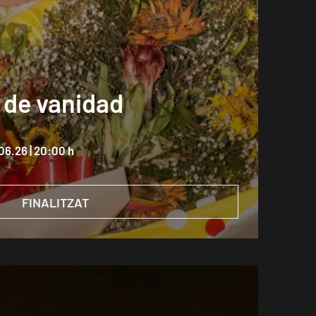
 de vanidad
.06.26
|
20:00 h
FINALITZAT