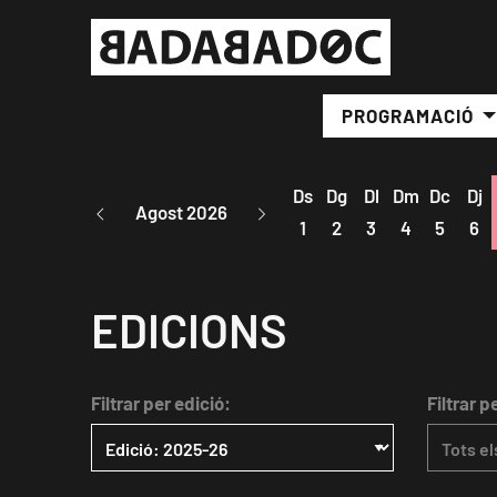
PROGRAMACIÓ
Ds
Dg
Dl
Dm
Dc
Dj
Agost 2026
1
2
3
4
5
6
EDICIONS
Filtrar per edició:
Filtrar p