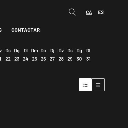
CA
ES
Cerca
S
CONTACTAR
v
Ds
Dg
Dl
Dm
Dc
Dj
Dv
Ds
Dg
Dl
1
22
23
24
25
26
27
28
29
30
31