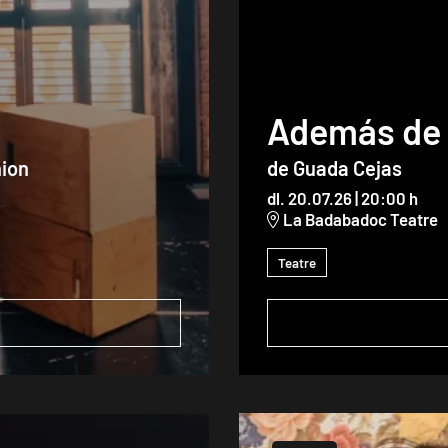
Además de 
nion
de Guada Cejas
dl. 20.07.26
|
20:00 h
La Badabadoc Teatre
Teatre