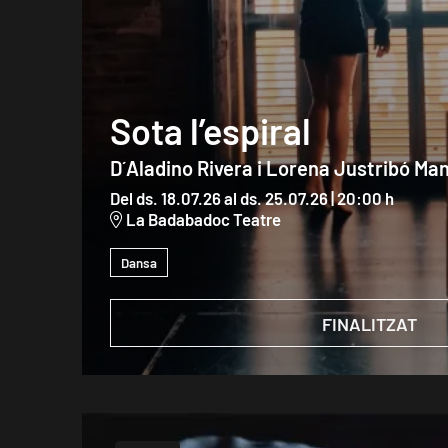
Sota l’espiral
D´Aladino Rivera i Lorena Justribó Ma
Del ds. 18.07.26
al ds. 25.07.26
|
20:00 h
La Badabadoc Teatre
Dansa
FINALITZAT