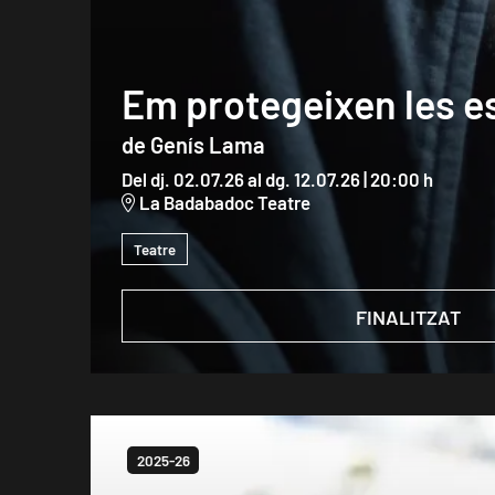
Em protegeixen les es
de Genís Lama
Del dj. 02.07.26
al dg. 12.07.26
|
20:00 h
La Badabadoc Teatre
Teatre
FINALITZAT
2025-26