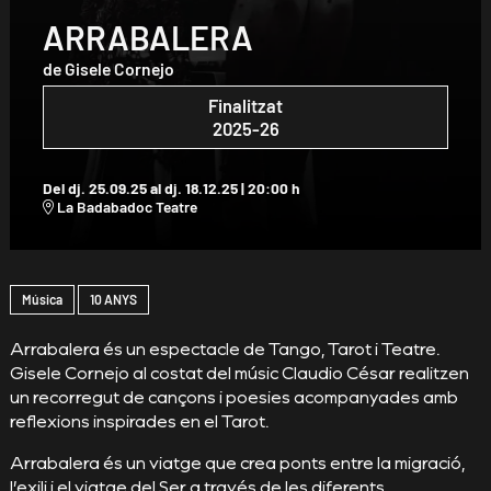
ARRABALERA
de Gisele Cornejo
Finalitzat
2025-26
Del dj. 25.09.25
al dj. 18.12.25
|
20:00 h
La Badabadoc Teatre
Diapositiva 1 de 1
Música
10 ANYS
Arrabalera és un espectacle de Tango, Tarot i Teatre.
Gisele Cornejo al costat del músic Claudio César realitzen
un recorregut de cançons i poesies acompanyades amb
reflexions inspirades en el Tarot.
Arrabalera és un viatge que crea ponts entre la migració,
l’exili i el viatge del Ser a través de les diferents