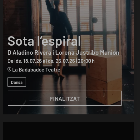
Sota l’espiral
D´Aladino Rivera i Lorena Justribó Manion
Del ds. 18.07.26
al ds. 25.07.26
|
20:00 h
La Badabadoc Teatre
Dansa
FINALITZAT