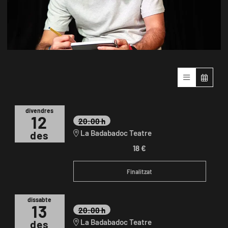
Diapositiva 1 de 1
divendres
12
20:00 h
La Badabadoc Teatre
des
18 €
Finalitzat
dissabte
13
20:00 h
La Badabadoc Teatre
des