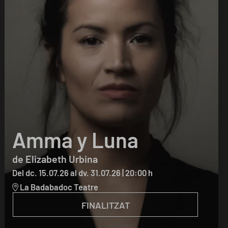
Amma y Luna
de Elizabeth Urbina
Del dc. 15.07.26
al dv. 31.07.26
|
20:00 h
La Badabadoc Teatre
FINALITZAT