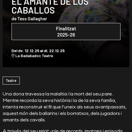
EL AMANTE DE LOS
CABALLOS
de Tess Gallagher
Finalitzat
2025-26
Del dv. 12.12.25
al dl. 22.12.25
La Badabadoc Teatre
Diapositiva 1 de 1
Teatre
Una dona travessa la malaltia i la mort del seu pare.
Mentre recorda la seva història i la de la seva família,
intenta reconstruir el fil que l’uneix als seus avantpassats,
aquest món dels ballarins i els borratxos, dels jugadors i
amants dels cavalls.
A través del seu relat -ple de records, imatges i episodis