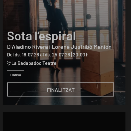
Sota l’espiral
D´Aladino Rivera i Lorena Justribó Manion
Del ds. 18.07.26
al ds. 25.07.26
|
20:00 h
La Badabadoc Teatre
Dansa
FINALITZAT