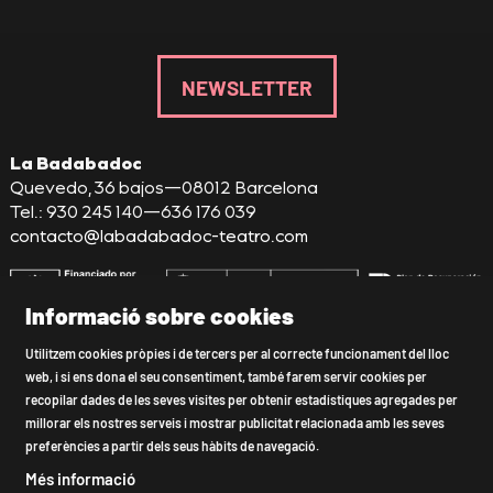
NEWSLETTER
La Badabadoc
Quevedo, 36 bajos—08012 Barcelona
Tel.: 930 245 140—636 176 039
contacto@labadabadoc-teatro.com
Informació sobre cookies
Sitemap
|
Avís Legal
|
Ús de Cookies
|
Utilitzem cookies pròpies i de tercers per al correcte funcionament del lloc
web, i si ens dona el seu consentiment, també farem servir cookies per
Política de privacitat
|
Declaració d'accessibilitat
|
recopilar dades de les seves visites per obtenir estadístiques agregades per
Contactar
millorar els nostres serveis i mostrar publicitat relacionada amb les seves
preferències a partir dels seus hàbits de navegació.
Link a instagram
Link a youtube
Link a twitter
Link a facebook
Més informació