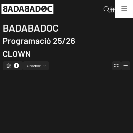
Cerca
BADABADOC
Programació 25/26
CLOWN
Ordenar
1
Filtrar
Ordenar per