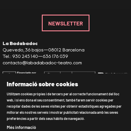
NEWSLETTER
La Badabadoc
Quevedo, 36 bajos—08012 Barcelona
Tel.: 930 245 140—636 176 039
contacto@labadabadoc-teatro.com
Informació sobre cookies
Sitemap
|
Avís Legal
|
Ús de Cookies
|
Utilitzem cookies pròpies i de tercers per al correcte funcionament del lloc
web, i si ens dona el seu consentiment, també farem servir cookies per
Política de privacitat
|
Declaració d'accessibilitat
|
recopilar dades de les seves visites per obtenir estadístiques agregades per
Contactar
millorar els nostres serveis i mostrar publicitat relacionada amb les seves
preferències a partir dels seus hàbits de navegació.
Link a instagram
Link a youtube
Link a twitter
Link a facebook
Més informació