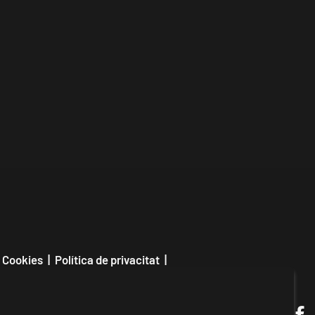
 Cookies
|
Política de privacitat
|
Contactar
Link a in
Link a
Link
L