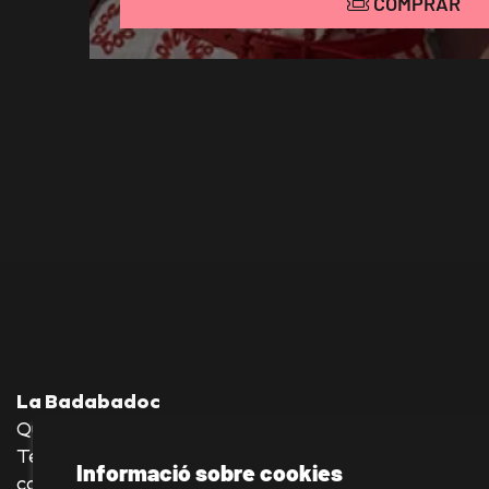
COMPRAR
La Badabadoc
Quevedo, 36 bajos—08012 Barcelona
Tel.: 930 245 140—636 176 039
Informació sobre cookies
contacto@labadabadoc-teatro.com