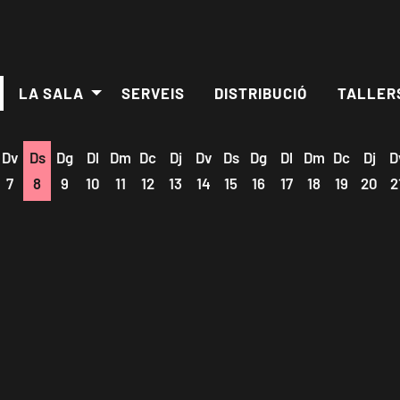
LA SALA
SERVEIS
DISTRIBUCIÓ
TALLER
Dv
Ds
Dg
Dl
Dm
Dc
Dj
Dv
Ds
Dg
Dl
Dm
Dc
Dj
D
7
8
9
10
11
12
13
14
15
16
17
18
19
20
2