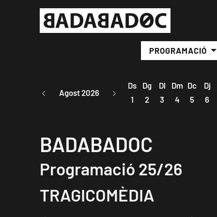
PROGRAMACIÓ
Ds
Dg
Dl
Dm
Dc
Dj
Agost 2026
1
2
3
4
5
6
BADABADOC
Programació 25/26
TRAGICOMÈDIA