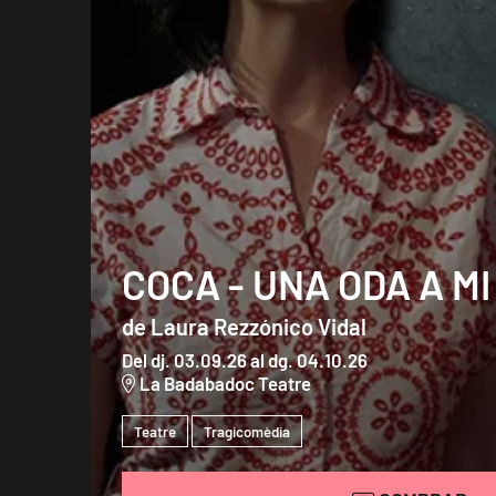
COCA - UNA ODA A M
de Laura Rezzónico Vidal
Del dj. 03.09.26
al dg. 04.10.26
La Badabadoc Teatre
Teatre
Tragicomèdia