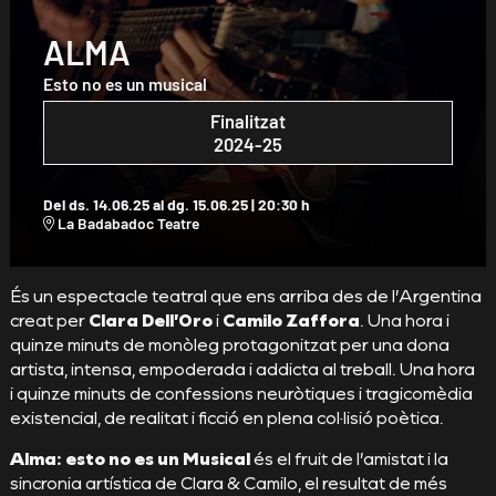
ALMA
Esto no es un musical
Finalitzat
2024-25
Del ds. 14.06.25
al dg. 15.06.25
|
20:30 h
La Badabadoc Teatre
Diapositiva 1 de 1
És un espectacle teatral que ens arriba des de l’Argentina
creat per
Clara Dell’Oro
i
Camilo Zaffora
. Una hora i
quinze minuts de monòleg protagonitzat per una dona
artista, intensa, empoderada i addicta al treball. Una hora
i quinze minuts de confessions neuròtiques i tragicomèdia
existencial, de realitat i ficció en plena col·lisió poètica.
Alma: esto no es un Musical
és el fruit de l’amistat i la
sincronia artística de Clara & Camilo, el resultat de més