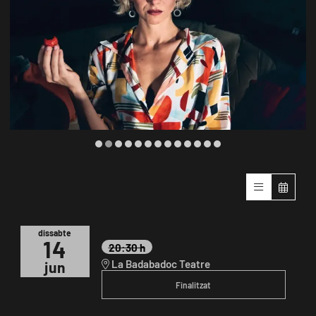
Diapositiva 2 de 13: Alma
dissabte
14
20:30 h
La Badabadoc Teatre
jun
Finalitzat