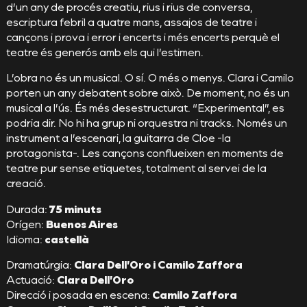
d’un any de procés creatiu, rius i rius de conversa,
escriptura febril a quatre mans, assajos de teatre i
cançons i prova i error i encerts i més encerts perquè el
teatre és generós amb els qui l’estimen.
L’obra no és un musical. O sí. O més o menys. Clara i Camilo
porten un any debatent sobre això. De moment, no és un
musical a l’ús. És més desestructurat. “Experimental”, es
podria dir. No hi ha grup ni orquestra ni tracks. Només un
instrument a l’escenari, la guitarra de Cloe -la
protagonista-. Les cançons conflueixen en moments de
teatre pur sense etiquetes, totalment al servei de la
creació.
Durada:
75 minuts
Orígen:
Buenos Aires
Idioma:
c
astellà
Dramatúrgia:
Clara Dell’Oro i Camilo Zaffora
Actuació:
Clara Dell’Oro
Direcció i posada en escena:
Camilo Zaffora