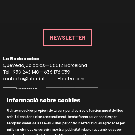
NEWSLETTER
La Badabadoc
Quevedo, 36 bajos—08012 Barcelona
Tel.: 930 245 140—636 176 039
contacto@labadabadoc-teatro.com
Informació sobre cookies
Sitemap
|
Avís Legal
|
Ús de Cookies
|
Utilitzem cookies pròpies i de tercers per al correcte funcionament del lloc
web, i si ens dona el seu consentiment, també farem servir cookies per
Política de privacitat
|
Declaració d'accessibilitat
|
recopilar dades de les seves visites per obtenir estadístiques agregades per
Contactar
millorar els nostres serveis i mostrar publicitat relacionada amb les seves