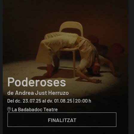
Poderoses
de Andrea Just Herruzo
Del dc. 23.07.25
al dv. 01.08.25
|
20:00 h
La Badabadoc Teatre
FINALITZAT