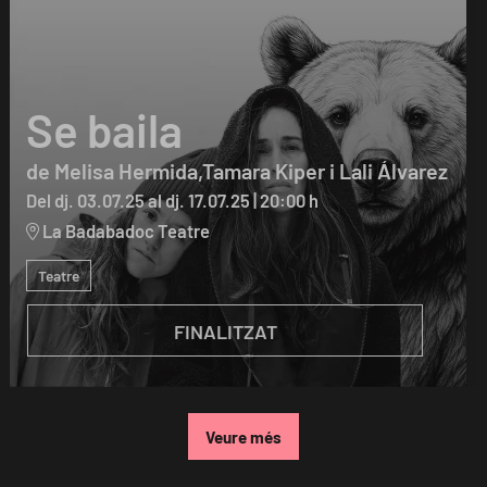
Se baila
de Melisa Hermida,Tamara Kiper i Lali Álvarez
Del dj. 03.07.25
al dj. 17.07.25
|
20:00 h
La Badabadoc Teatre
Teatre
FINALITZAT
Veure més