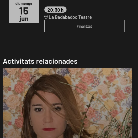
diumenge
15
20:30 h
La Badabadoc Teatre
jun
Finalitzat
Activitats relacionades