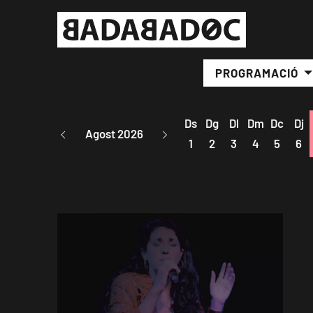
PROGRAMACIÓ
Ds
Dg
Dl
Dm
Dc
Dj
Agost 2026
1
2
3
4
5
6