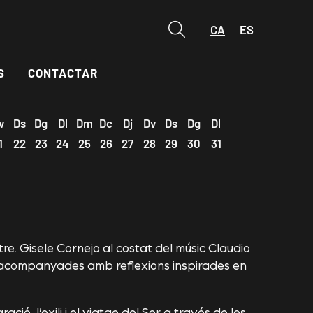
CA
ES
Cerca
S
CONTACTAR
v
Ds
Dg
Dl
Dm
Dc
Dj
Dv
Ds
Dg
Dl
1
22
23
24
25
26
27
28
29
30
31
e. Gisele Cornejo al costat del músic Claudio
s acompanyades amb reflexions inspirades en
ió, l’exili i el viatge del Ser a través de les