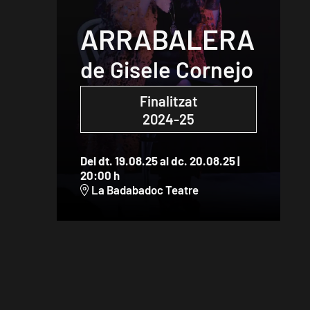
ARRABALERA
de Gisele Cornejo
Finalitzat
2024-25
Del dt. 19.08.25
al dc. 20.08.25
|
20:00 h
La Badabadoc Teatre
Diapositiva 1 de 1