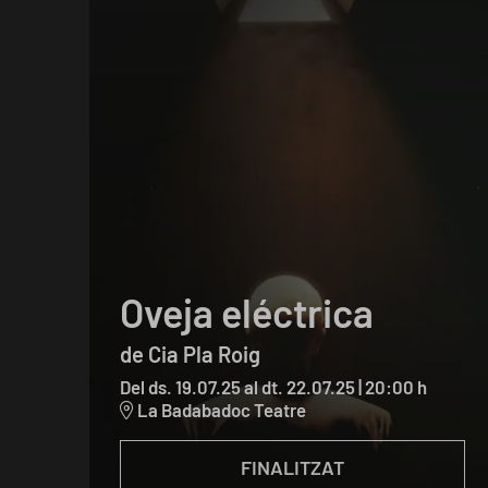
Oveja eléctrica
de Cia Pla Roig
Del ds. 19.07.25
al dt. 22.07.25
|
20:00 h
La Badabadoc Teatre
FINALITZAT