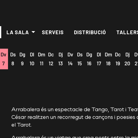
LA SALA
SERVEIS
DISTRIBUCIÓ
TALLER
Dv
Ds
Dg
Dl
Dm
Dc
Dj
Dv
Ds
Dg
Dl
Dm
Dc
Dj
D
7
8
9
10
11
12
13
14
15
16
17
18
19
20
2
Arrabalera és un espectacle de Tango, Tarot i Teatr
César realitzen un recorregut de cançons i poesie
el Tarot.
Arrabalera és un viatge que crea ponts entre la migrac