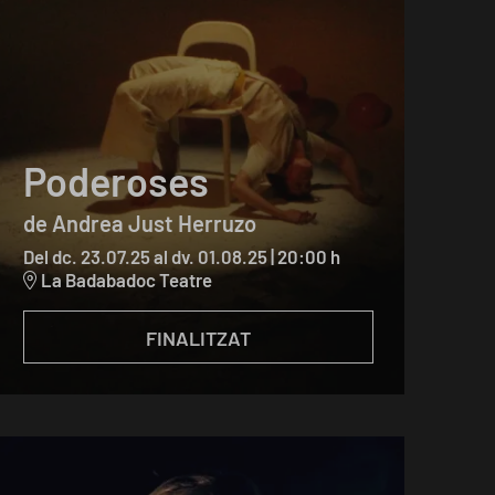
Poderoses
de Andrea Just Herruzo
Del dc. 23.07.25
al dv. 01.08.25
|
20:00 h
La Badabadoc Teatre
FINALITZAT