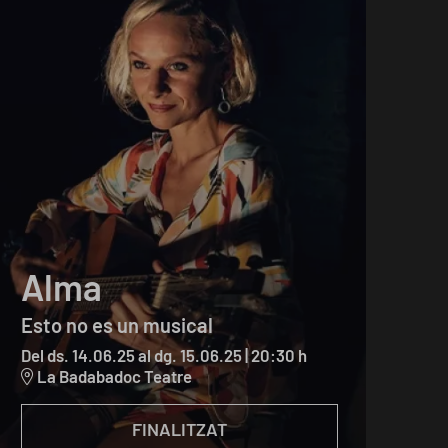
Alma
Esto no es un musical
Del ds. 14.06.25
al dg. 15.06.25
|
20:30 h
La Badabadoc Teatre
FINALITZAT