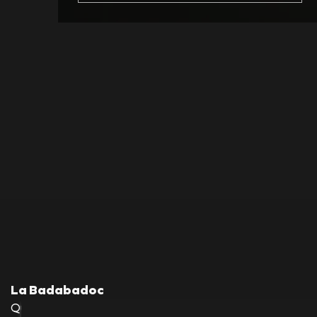
La Badabadoc
Quevedo, 36 bajos—08012 Barcelona