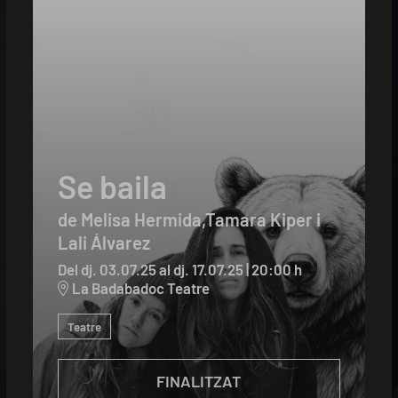
Se baila
de Melisa Hermida,Tamara Kiper i
Lali Álvarez
Del dj. 03.07.25
al dj. 17.07.25
|
20:00 h
La Badabadoc Teatre
Teatre
FINALITZAT